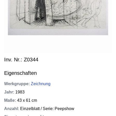
Inv. Nr.: Z0344
Eigenschaften
Werkgruppe
:
Zeichnung
Jahr
:
1983
Maße
:
43 x 61 cm
Anzahl
:
Einzelblatt / Serie: Peepshow