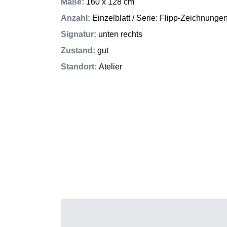
Maße
:
160 x 128 cm
Anzahl
:
Einzelblatt / Serie: Flipp-Zeichnunge
Signatur
:
unten rechts
Zustand
:
gut
Standort
:
Atelier