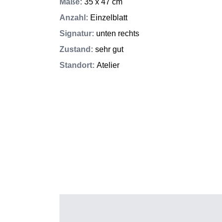
Maße
:
35 x 47 cm
Anzahl
:
Einzelblatt
Signatur
:
unten rechts
Zustand
:
sehr gut
Standort
:
Atelier