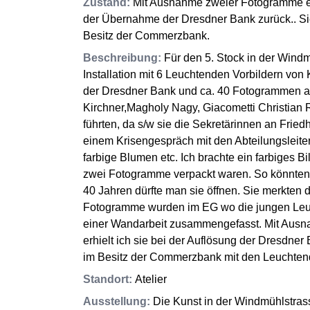
Zustand
:
Mit Ausnahme zweier Fotogramme er
der Übernahme der Dresdner Bank zurück.. Sie
Besitz der Commerzbank.
Beschreibung
:
Für den 5. Stock in der Windm
Installation mit 6 Leuchtenden Vorbildern vo
der Dresdner Bank und ca. 40 Fotogrammen a
Kirchner,Magholy Nagy, Giacometti Christian
führten, da s/w sie die Sekretärinnen an Fried
einem Krisengespräch mit den Abteilungsleiter
farbige Blumen etc. Ich brachte ein farbiges B
zwei Fotogramme verpackt waren. So könnten 
40 Jahren dürfte man sie öffnen. Sie merkten d
Fotogramme wurden im EG wo die jungen Leut
einer Wandarbeit zusammengefasst. Mit Aus
erhielt ich sie bei der Auflösung der Dresdner
im Besitz der Commerzbank mit den Leuchten
Standort
:
Atelier
Ausstellung
:
Die Kunst in der Windmühlstras