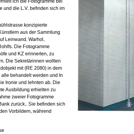
hielt ich die Fotogramme bei
 und die L.V. befinden sich im
ühlstrasse konzipierte
n Künstlern aus der Sammlung
uf Leinwand. Warhol,
 Rohlfs. Die Fotogramme
höfe und KZ erinnerten, zu
n. Die Sekretärinnen wollten
ildobjekt mit (RE 2080) in dem
alle behandelt werden und In
ie Ironie und lehnten ab. Die
e Ausbildung erhielten zu
nahme zweier Fotogramme
 Bank zurück.. Sie befinden sich
den Vorbildern, während
se