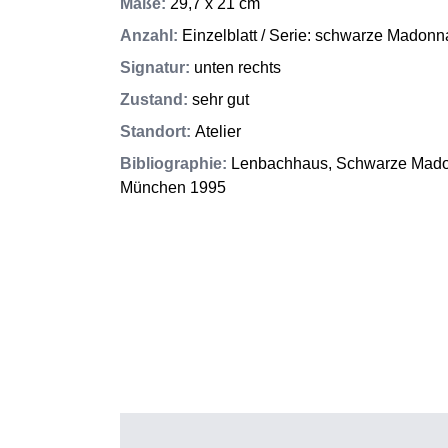
Maße
:
29,7 x 21 cm
Anzahl
:
Einzelblatt / Serie: schwarze Madonn
Signatur
:
unten rechts
Zustand
:
sehr gut
Standort
:
Atelier
Bibliographie
:
Lenbachhaus, Schwarze Madon
München 1995