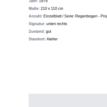
Jahr
:
1979
Maße
:
210 x 110 cm
Anzahl
:
Einzelblatt / Serie: Regenbogen - Pro
Signatur
:
unten rechts
Zustand
:
gut
Standort
:
Atelier