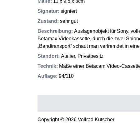
Maße
:
11 x 9,5 x 3cm
Signatur
:
signiert
Zustand
:
sehr gut
Beschreibung
:
Auslagenobjekt für Sony, voll
Betamax Videokassette, durch die zwei Spione
„Bandtransport“ schaut man verfremdet in ein
Standort
:
Atelier, Privatbesitz
Technik
:
Maße einer Betacam Video-Cassette:
Auflage
:
94/110
Copyright © 2026 Vollrad Kutscher