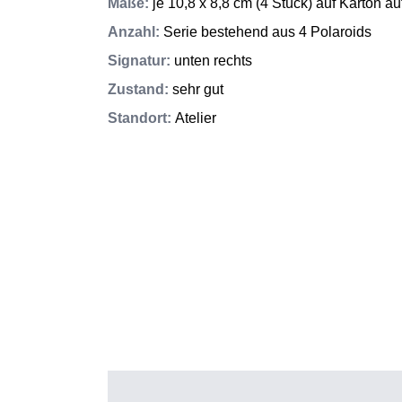
Maße
:
je 10,8 x 8,8 cm (4 Stück) auf Karton a
Anzahl
:
Serie bestehend aus 4 Polaroids
Signatur
:
unten rechts
Zustand
:
sehr gut
Standort
:
Atelier