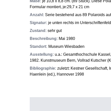
Maße
:
je 10,8 x 8,8 cm. (89 Stück). Diese Pola
Formular montiert, je:29,7 x 21 cm
Anzahl
:
Serie bestehend aus 89 Polaroids auf
Signatur
:
je unten rechts im Unterschriftenfeld
Zustand
:
sehr gut
Beschreibung
:
Mai 1980
Standort
:
Museum Wiesbaden
Ausstellung
:
u.a.: Gesamthochschule Kassel,
1982. Kunstmuseum Bern, Vollrad Kutscher (K
Bibliographie
:
zuletzt: Kestner Gesellschaft, 
Haenlein (ed.), Hannover 1998