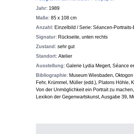
Jahr
:
1989
Maße
:
85 x 108 cm
Anzahl
:
Einzelbild / Serie: Séancen-Portraits
Signatur
:
Rückseite, unten rechts
Zustand
:
sehr gut
Standort
:
Atelier
Ausstellung
:
Galerie Lydia Megert, Séance e
Bibliographie
:
Museum Wiesbaden, Oktogon (
Fehr, Krümmel, Müller (edd.), Platons Höhle, 
Von der Unmöglichkeit ein Portrait zu machen, 
Lexikon der Gegenwartskunst, Ausgabe 39, 