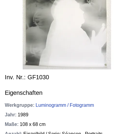
Inv. Nr.: GF1030
Eigenschaften
Werkgruppe
:
Luminogramm / Fotogramm
Jahr
:
1989
Maße
:
108 x 68 cm
Anzahl
:
Einzelbild / Serie: Séancen - Portraits -