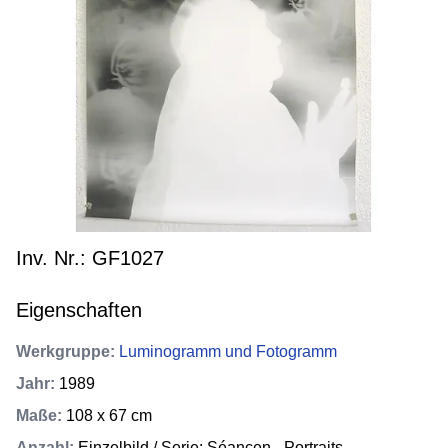
Inv. Nr.: GF1027
Eigenschaften
Werkgruppe
:
Luminogramm und Fotogramm
Jahr
:
1989
Maße
:
108 x 67 cm
Anzahl
:
Einzelbild / Serie: Séancen - Portraits -