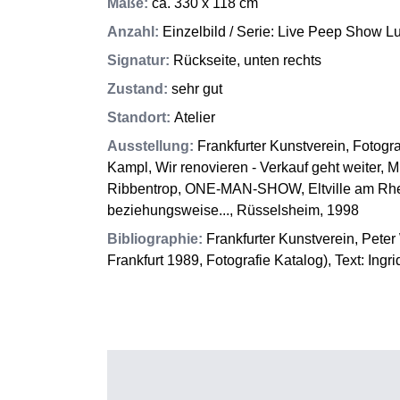
Maße
:
ca. 330 x 118 cm
Anzahl
:
Einzelbild / Serie: Live Peep Show
Signatur
:
Rückseite, unten rechts
Zustand
:
sehr gut
Standort
:
Atelier
Ausstellung
:
Frankfurter Kunstverein, Fotogra
Kampl, Wir renovieren - Verkauf geht weiter, 
Ribbentrop, ONE-MAN-SHOW, Eltville am Rhei
beziehungsweise..., Rüsselsheim, 1998
Bibliographie
:
Frankfurter Kunstverein, Peter 
Frankfurt 1989, Fotografie Katalog), Text: Ingr