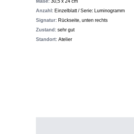
Maße
:
30,5 x 24 cm
Anzahl
:
Einzelblatt / Serie: Luminogramm
Signatur
:
Rückseite, unten rechts
Zustand
:
sehr gut
Standort
:
Atelier