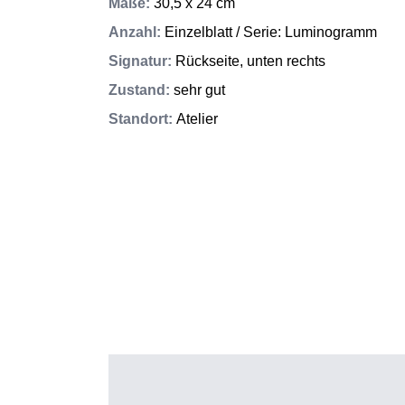
Maße
:
30,5 x 24 cm
Anzahl
:
Einzelblatt / Serie: Luminogramm
Signatur
:
Rückseite, unten rechts
Zustand
:
sehr gut
Standort
:
Atelier