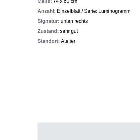
Maße
:
74 x 60 cm
Anzahl
:
Einzelblatt / Serie: Luminogramm
Signatur
:
unten rechts
Zustand
:
sehr gut
Standort
:
Atelier