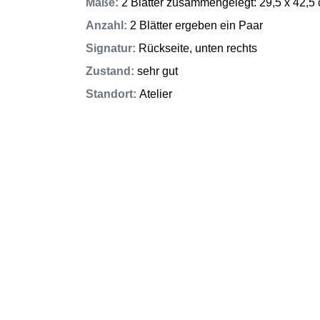
Maße
:
2 Blätter zusammengelegt: 29,5 x 42,5
Anzahl
:
2 Blätter ergeben ein Paar
Signatur
:
Rückseite, unten rechts
Zustand
:
sehr gut
Standort
:
Atelier