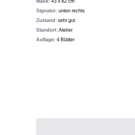
Maße
:
43 x 62 cm
Signatur
:
unten rechts
Zustand
:
sehr gut
Standort
:
Atelier
Auflage
:
4 Blätter