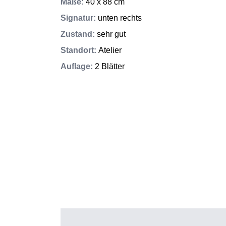
Maße
:
40 x 88 cm
Signatur
:
unten rechts
Zustand
:
sehr gut
Standort
:
Atelier
Auflage
:
2 Blätter