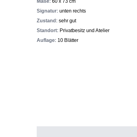
Maße
:
60 x 73 cm
Signatur
:
unten rechts
Zustand
:
sehr gut
Standort
:
Privatbesitz und Atelier
Auflage
:
10 Blätter