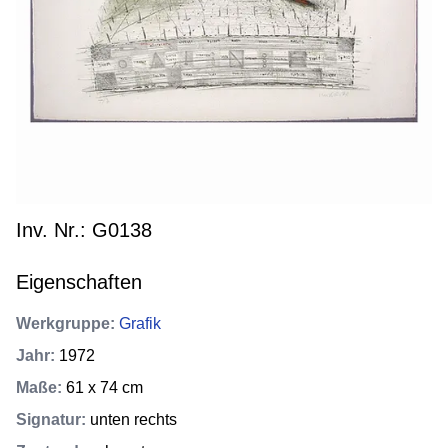
Inv. Nr.: G0138
Eigenschaften
Werkgruppe
:
Grafik
Jahr
:
1972
Maße
:
61 x 74 cm
Signatur
:
unten rechts