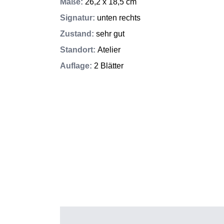
Maße
:
26,2 x 18,5 cm
Signatur
:
unten rechts
Zustand
:
sehr gut
Standort
:
Atelier
Auflage
:
2 Blätter