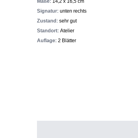
Maße
:
14,2 x 16,5 cm
Signatur
:
unten rechts
Zustand
:
sehr gut
Standort
:
Atelier
Auflage
:
2 Blätter