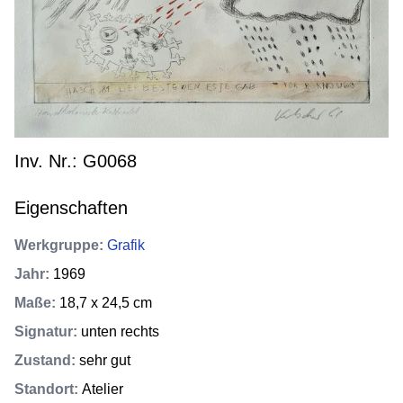
Inv. Nr.: G0068
Eigenschaften
Werkgruppe
:
Grafik
Jahr
:
1969
Maße
:
18,7 x 24,5 cm
Signatur
:
unten rechts
Zustand
:
sehr gut
Standort
:
Atelier