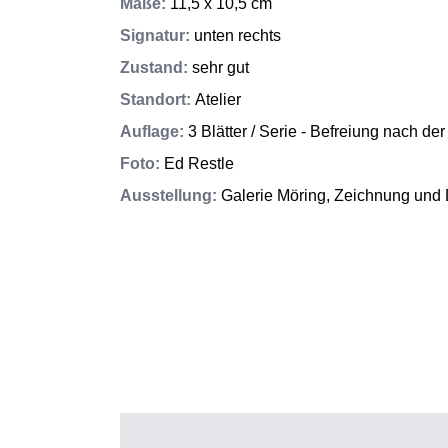
Maße
:
11,5 x 10,5 cm
Signatur
:
unten rechts
Zustand
:
sehr gut
Standort
:
Atelier
Auflage
:
3 Blätter / Serie - Befreiung nach 
Foto
:
Ed Restle
Ausstellung
:
Galerie Möring, Zeichnung und 