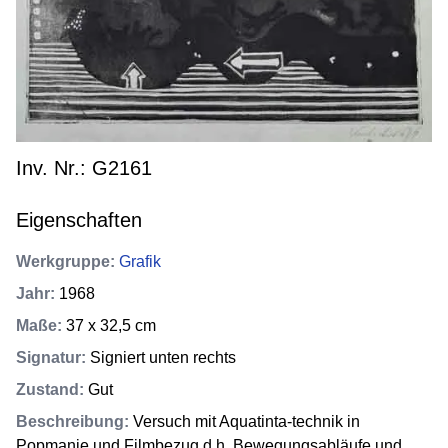
Inv. Nr.: G2161
Eigenschaften
Werkgruppe
:
Grafik
Jahr
:
1968
Maße
:
37 x 32,5 cm
Signatur
:
Signiert unten rechts
Zustand
:
Gut
Beschreibung
:
Versuch mit Aquatinta-technik in
Popmanie und Filmbezug d,h. Bewegungsabläufe und