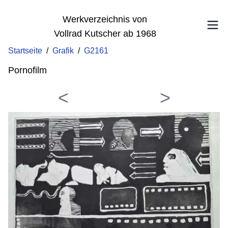
Werkverzeichnis von
Vollrad Kutscher ab 1968
Startseite
/
Grafik
/
G2161
Pornofilm
<
>