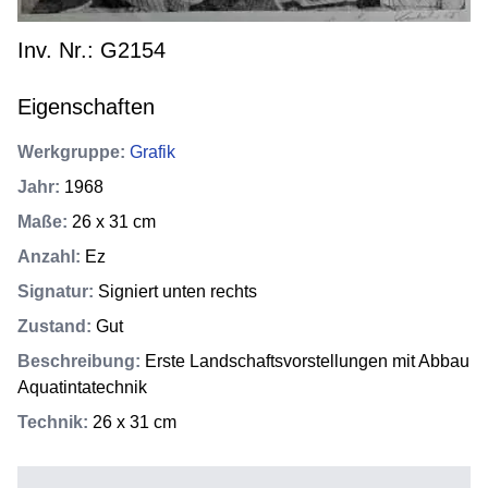
Inv. Nr.: G2154
Eigenschaften
Werkgruppe
:
Grafik
Jahr
:
1968
Maße
:
26 x 31 cm
Anzahl
:
Ez
Signatur
:
Signiert unten rechts
Zustand
:
Gut
Beschreibung
:
Erste Landschaftsvorstellungen mit Abbau
Aquatintatechnik
Technik
:
26 x 31 cm